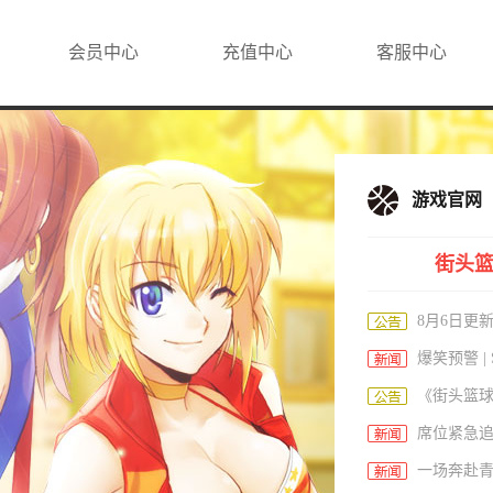
会员中心
充值中心
客服中心
游戏官网
街头
8月6日更
爆笑预警 |
《街头篮球
席位紧急追加
一场奔赴青